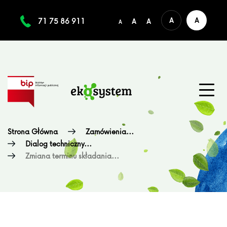
A
A
71 75 86 911
A
A
A
Strona Główna
Zamówienia...
Dialog techniczny...
Zmiana terminu składania...