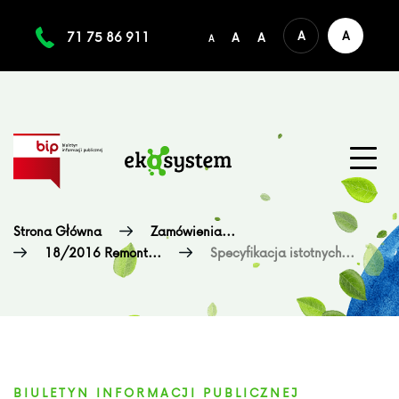
A
A
71 75 86 911
A
A
A
Strona Główna
Zamówienia...
18/2016 Remont...
Specyfikacja istotnych...
BIULETYN INFORMACJI PUBLICZNEJ