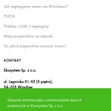
Jak segregujemy śmieci we Wrocławiu?
PSZOK
Plakaty i ulotki o segregacji
Mapa pojemników na odpady
Do jakich pojemników wrzucać śmieci?
KONTAKT
Ekosystem Sp. z o.o.
ul. Legnicka 51-53 (5 piętro),
54-203 Wrocław
Infolinia:
71 75 86 911
Klauzula informacyjna o przetwarzaniu danych
osobowych w Ekosystem Sp. z o.o.