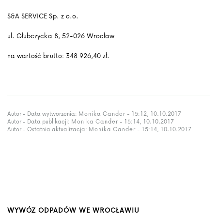
S&A SERVICE Sp. z o.o.
ul. Głubczycka 8, 52-026 Wrocław
na wartość brutto: 348 926,40 zł.
Autor - Data wytworzenia:
Monika Cander
- 15:12, 10.10.2017
Autor - Data publikacji:
Monika Cander
- 15:14, 10.10.2017
Autor - Ostatnia aktualizacja:
Monika Cander
- 15:14, 10.10.2017
WYWÓZ ODPADÓW WE WROCŁAWIU