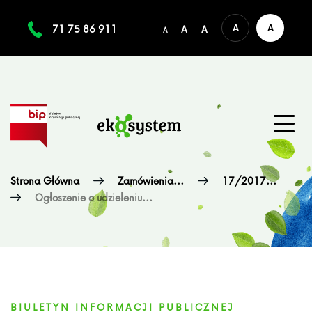
A
A
71 75 86 911
A
A
A
Strona Główna
Zamówienia...
17/2017...
Ogłoszenie o udzieleniu...
BIULETYN INFORMACJI PUBLICZNEJ