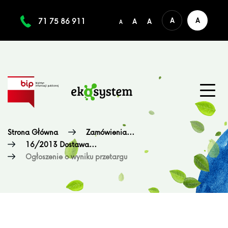
A
A
71 75 86 911
A
A
A
Strona Główna
Zamówienia...
16/2013 Dostawa...
Ogłoszenie o wyniku przetargu