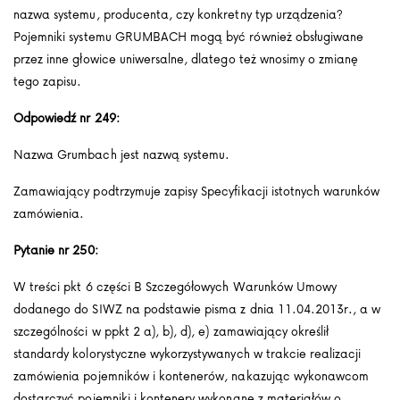
nazwa systemu, producenta, czy konkretny typ urządzenia?
Pojemniki systemu GRUMBACH mogą być również obsługiwane
przez inne głowice uniwersalne, dlatego też wnosimy o zmianę
tego zapisu.
Odpowiedź nr 249:
Nazwa Grumbach jest nazwą systemu.
Zamawiający podtrzymuje zapisy Specyfikacji istotnych warunków
zamówienia.
Pytanie nr 250:
W treści pkt 6 części B Szczegółowych Warunków Umowy
dodanego do SIWZ na podstawie pisma z dnia 11.04.2013r., a w
szczególności w ppkt 2 a), b), d), e) zamawiający określił
standardy kolorystyczne wykorzystywanych w trakcie realizacji
zamówienia pojemników i kontenerów, nakazując wykonawcom
dostarczyć pojemniki i kontenery wykonane z
materiałów o