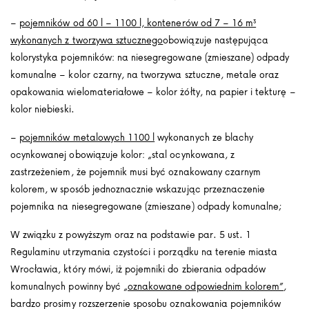
–
pojemników od 60 l – 1100 l, kontenerów od 7 – 16 m³
wykonanych z tworzywa sztucznego
obowiązuje następująca
kolorystyka pojemników: na niesegregowane (zmieszane) odpady
komunalne – kolor czarny, na tworzywa sztuczne, metale oraz
opakowania wielomateriałowe – kolor żółty, na papier i tekturę –
kolor niebieski.
–
pojemników metalowych 1100 l
wykonanych ze blachy
ocynkowanej obowiązuje kolor: „stal ocynkowana, z
zastrzeżeniem, że pojemnik musi być oznakowany czarnym
kolorem, w sposób jednoznacznie wskazując przeznaczenie
pojemnika na niesegregowane (zmieszane) odpady komunalne;
W związku z powyższym oraz na podstawie par. 5 ust. 1
Regulaminu utrzymania czystości i porządku na terenie miasta
Wrocławia, który mówi, iż pojemniki do zbierania odpadów
komunalnych powinny być
„oznakowane odpowiednim kolorem”
,
bardzo prosimy rozszerzenie sposobu oznakowania pojemników