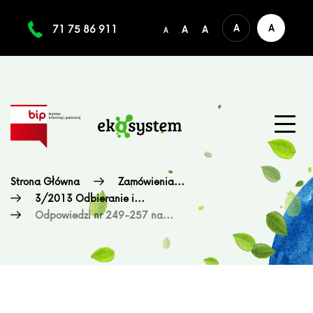
A
A
71 75 86 911
A
A
A
Strona Główna
Zamówienia...
3/2013 Odbieranie i...
Odpowiedzi nr 249-257 na...