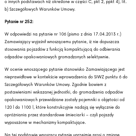
o innych podstawach niż określone w części C, pkt 2, ppkt 4), lit.
b) Szczegółowych Warunków Umowy.
Pytanie nr 252:
W odpowiedzi na pytanie nr 106 (pismo z dnia 17.04.2013 r.)
Zamawiający wyjaśnił wnoszącemu pytanie, iż nie dopuszcza
stosowania pojazdów z funkcją kompaktującą do odbierania
odpadów opakowaniowych gromadzonych selektywnie.
W ocenie wnoszącego pytanie stanowisko Zamawiającego jest
nieprawidłowe w kontekście wprowadzenia do SIWZ punktu 6 do
Szczegółowych Warunków Umowy. Zgodnie bowiem z
postawieniami wskazanej jednostki, do gromadzenia odpadów
opakowaniowych przewidziane zostały pojemniki o objętości od
120 l do 1100 l, które konstrukcyjnie nadają się wyłącznie do
opróżniania przez standardowe śmieciarki – czyli pojazdy
wyposażone w mechanizmy kompaktujące.
Na tej podstawie wnoszący pytanie uprzejmie prosi o zmianę