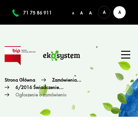
A
A
71 75 86 911
A
A
A
Strona Główna
Zamówienia...
6/2016 Świadczenie...
Ogłoszenie o zamówieniu