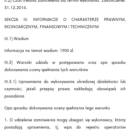
II.2) Czas trwania zamówienia lub termin wykonania: Zakończenie:
31.12.2016.
SEKCJA III: INFORMACJE O CHARAKTERZE PRAWNYM,
EKONOMICZNYM, FINANSOWYM I TECHNICZNYM
III.1) Wadium
Informacja na temat wadium: 1900 zł.
III.3) Warunki udziału w postępowaniu oraz opis sposobu
dokonywania oceny spełniania tych warunków
III.3.1) Uprawnienia do wykonywania określonej działalności lub
czynności, jeżeli przepisy prawa nakładają obowiązek ich
posiadania
Opis sposobu dokonywania oceny spełniania tego warunku
1. O udzielenie zamówienia mogą ubiegać się wykonawcy, którzy
posiadają uprawnienia, tj. wpis do rejestru operatorów