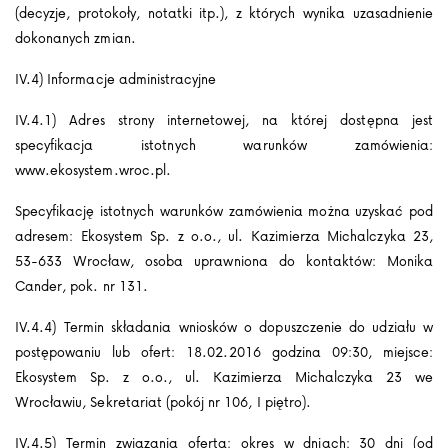
(decyzje, protokoły, notatki itp.), z których wynika uzasadnienie
dokonanych zmian.
IV.4) Informacje administracyjne
IV.4.1) Adres strony internetowej, na której dostępna jest
specyfikacja istotnych warunków zamówienia:
www.ekosystem.wroc.pl.
Specyfikację istotnych warunków zamówienia można uzyskać pod
adresem: Ekosystem Sp. z o.o., ul. Kazimierza Michalczyka 23,
53-633 Wrocław, osoba uprawniona do kontaktów: Monika
Cander, pok. nr 131.
IV.4.4) Termin składania wniosków o dopuszczenie do udziału w
postępowaniu lub ofert: 18.02.2016 godzina 09:30, miejsce:
Ekosystem Sp. z o.o., ul. Kazimierza Michalczyka 23 we
Wrocławiu, Sekretariat (pokój nr 106, I piętro).
IV.4.5) Termin związania ofertą: okres w dniach: 30 dni (od